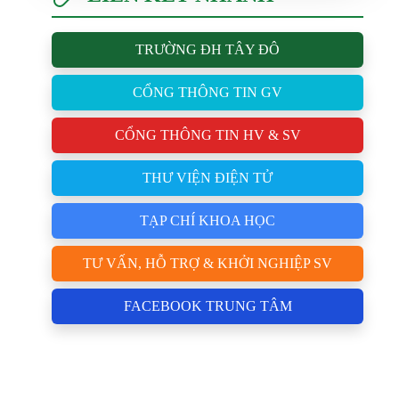
TRƯỜNG ĐH TÂY ĐÔ
CỔNG THÔNG TIN GV
CỔNG THÔNG TIN HV & SV
THƯ VIỆN ĐIỆN TỬ
TẠP CHÍ KHOA HỌC
TƯ VẤN, HỖ TRỢ & KHỞI NGHIỆP SV
FACEBOOK TRUNG TÂM