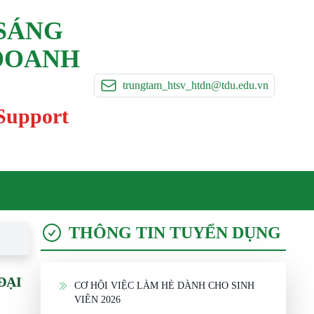
 SÁNG
 DOANH
trungtam_htsv_htdn@tdu.edu.vn
 Support
THÔNG TIN TUYỂN DỤNG
ĐẠI
CƠ HỘI VIỆC LÀM HÈ DÀNH CHO SINH
VIÊN 2026