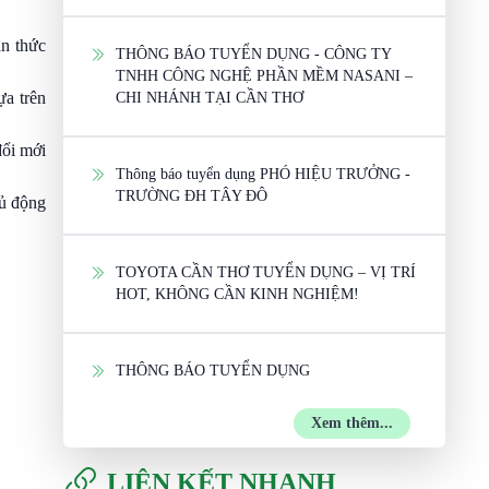
ận thức
THÔNG BÁO TUYỂN DỤNG - CÔNG TY
TNHH CÔNG NGHỆ PHẦN MỀM NASANI –
ựa trên
CHI NHÁNH TẠI CẦN THƠ
đổi mới
Thông báo tuyển dụng PHÓ HIỆU TRƯỞNG -
TRƯỜNG ĐH TÂY ĐÔ
hủ động
TOYOTA CẦN THƠ TUYỂN DỤNG – VỊ TRÍ
HOT, KHÔNG CẦN KINH NGHIỆM!
THÔNG BÁO TUYỂN DỤNG
Xem thêm...
LIÊN KẾT NHANH