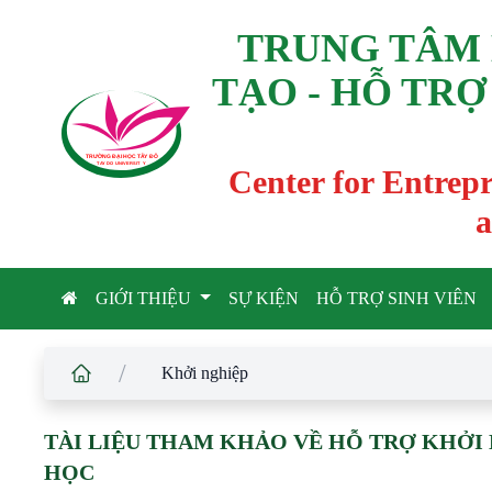
TRUNG TÂM 
TẠO - HỖ TRỢ
TRƯỜNG ĐẠI HỌC TÂ
Y
 ĐÔ
T
A
Y
 DO UNIVERSIT
Y
Center for Entrep
a
GIỚI THIỆU
SỰ KIỆN
HỖ TRỢ SINH VIÊN
/
Khởi nghiệp
TÀI LIỆU THAM KHẢO VỀ HỖ TRỢ KHỞI 
HỌC