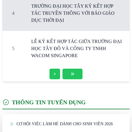
TRƯỜNG ĐẠI HỌC TÂY KÝ KẾT HỢP
4
TÁC TRUYỀN THÔNG VỚI BÁO GIÁO
DỤC THỜI ĐẠI
LỄ KÝ KẾT HỢP TÁC GIỮA TRƯỜNG ĐẠI
5
HỌC TÂY ĐÔ VÀ CÔNG TY TNHH
WACOM SINGAPORE
THÔNG TIN TUYỂN DỤNG
CƠ HỘI VIỆC LÀM HÈ DÀNH CHO SINH VIÊN 2026