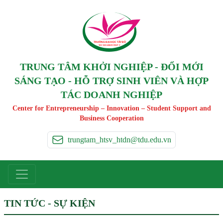
TRƯỜNG ĐẠI HỌC TÂ
Y
 ĐÔ
T
A
Y
 DO UNIVERSIT
Y
TRUNG TÂM KHỞI NGHIỆP - ĐỔI MỚI
SÁNG TẠO - HỖ TRỢ SINH VIÊN VÀ HỢP
TÁC DOANH NGHIỆP
Center for Entrepreneurship – Innovation – Student Support and
Business Cooperation
trungtam_htsv_htdn@tdu.edu.vn
TIN TỨC - SỰ KIỆN