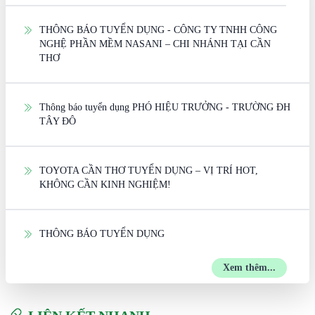
THÔNG BÁO TUYỂN DỤNG - CÔNG TY TNHH CÔNG
NGHỆ PHẦN MỀM NASANI – CHI NHÁNH TẠI CẦN
THƠ
Thông báo tuyển dụng PHÓ HIỆU TRƯỞNG - TRƯỜNG ĐH
TÂY ĐÔ
TOYOTA CẦN THƠ TUYỂN DỤNG – VỊ TRÍ HOT,
KHÔNG CẦN KINH NGHIỆM!
THÔNG BÁO TUYỂN DỤNG
Xem thêm...