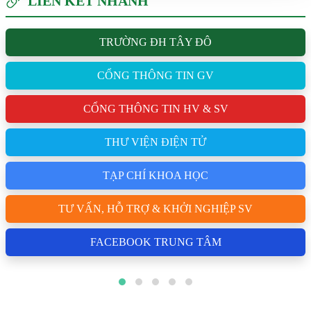
LIÊN KẾT NHANH
TRƯỜNG ĐH TÂY ĐÔ
CỔNG THÔNG TIN GV
CỔNG THÔNG TIN HV & SV
THƯ VIỆN ĐIỆN TỬ
TẠP CHÍ KHOA HỌC
TƯ VẤN, HỖ TRỢ & KHỞI NGHIỆP SV
FACEBOOK TRUNG TÂM