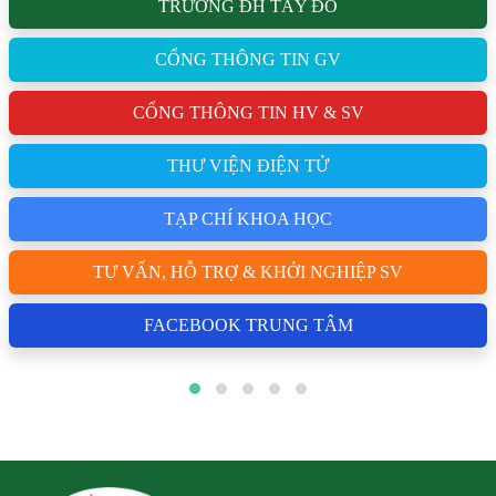
TRƯỜNG ĐH TÂY ĐÔ
CỔNG THÔNG TIN GV
CỔNG THÔNG TIN HV & SV
THƯ VIỆN ĐIỆN TỬ
TẠP CHÍ KHOA HỌC
TƯ VẤN, HỖ TRỢ & KHỞI NGHIỆP SV
FACEBOOK TRUNG TÂM