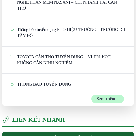
NGHỆ PHẦN MỀM NASANI – CHI NHÁNH TẠI CẦN
THƠ
Thông báo tuyển dụng PHÓ HIỆU TRƯỞNG - TRƯỜNG ĐH
TÂY ĐÔ
TOYOTA CẦN THƠ TUYỂN DỤNG – VỊ TRÍ HOT,
KHÔNG CẦN KINH NGHIỆM!
THÔNG BÁO TUYỂN DỤNG
Xem thêm...
LIÊN KẾT NHANH