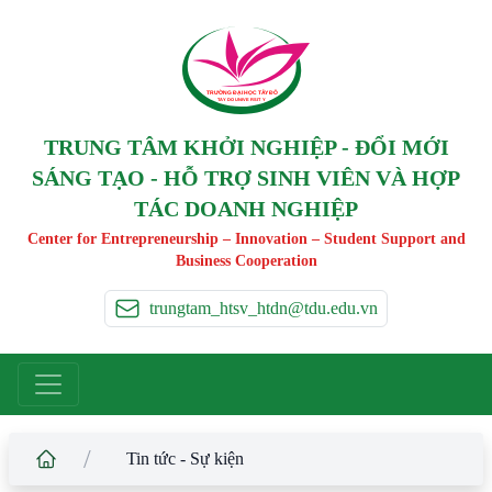
TRƯỜNG ĐẠI HỌC TÂ
Y
 ĐÔ
T
A
Y
 DO UNIVERSIT
Y
TRUNG TÂM KHỞI NGHIỆP - ĐỔI MỚI
SÁNG TẠO - HỖ TRỢ SINH VIÊN VÀ HỢP
TÁC DOANH NGHIỆP
Center for Entrepreneurship – Innovation – Student Support and
Business Cooperation
trungtam_htsv_htdn@tdu.edu.vn
/
Tin tức - Sự kiện