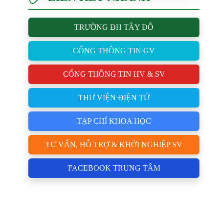
TRƯỜNG ĐH TÂY ĐÔ
CỔNG THÔNG TIN GV
CỔNG THÔNG TIN HV & SV
THƯ VIỆN ĐIỆN TỬ
TẠP CHÍ KHOA HỌC
TƯ VẤN, HỖ TRỢ & KHỞI NGHIỆP SV
FACEBOOK TRUNG TÂM