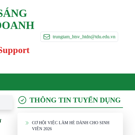
 SÁNG
 DOANH
trungtam_htsv_htdn@tdu.edu.vn
 Support
THÔNG TIN TUYỂN DỤNG
Ở
CƠ HỘI VIỆC LÀM HÈ DÀNH CHO SINH
VIÊN 2026