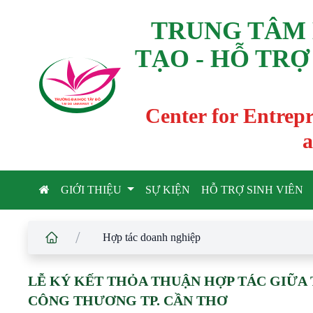
TRUNG TÂM 
TẠO - HỖ TRỢ
TRƯỜNG ĐẠI HỌC TÂ
Y
 ĐÔ
T
A
Y
 DO UNIVERSIT
Y
Center for Entrep
a
GIỚI THIỆU
SỰ KIỆN
HỖ TRỢ SINH VIÊN
/
Hợp tác doanh nghiệp
LỄ KÝ KẾT THỎA THUẬN HỢP TÁC GIỮA 
CÔNG THƯƠNG TP. CẦN THƠ