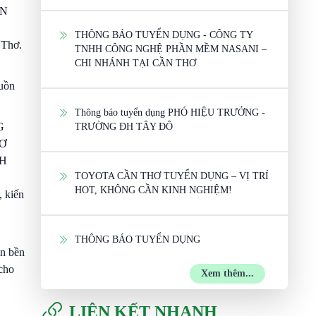
ẦN
THÔNG BÁO TUYỂN DỤNG - CÔNG TY
 Thơ.
TNHH CÔNG NGHỆ PHẦN MỀM NASANI –
CHI NHÁNH TẠI CẦN THƠ
guồn
Thông báo tuyển dụng PHÓ HIỆU TRƯỞNG -
TRƯỜNG ĐH TÂY ĐÔ
TOYOTA CẦN THƠ TUYỂN DỤNG – VỊ TRÍ
HOT, KHÔNG CẦN KINH NGHIỆM!
, kiến
THÔNG BÁO TUYỂN DỤNG
ển bền
 cho
Xem thêm...
LIÊN KẾT NHANH