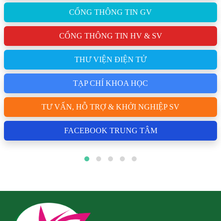
CỔNG THÔNG TIN GV
CỔNG THÔNG TIN HV & SV
THƯ VIỆN ĐIỆN TỬ
TẠP CHÍ KHOA HỌC
TƯ VẤN, HỖ TRỢ & KHỞI NGHIỆP SV
FACEBOOK TRUNG TÂM