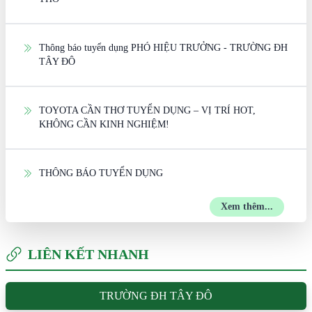
Thông báo tuyển dụng PHÓ HIỆU TRƯỞNG - TRƯỜNG ĐH
TÂY ĐÔ
TOYOTA CẦN THƠ TUYỂN DỤNG – VỊ TRÍ HOT,
KHÔNG CẦN KINH NGHIỆM!
THÔNG BÁO TUYỂN DỤNG
Xem thêm...
LIÊN KẾT NHANH
TRƯỜNG ĐH TÂY ĐÔ