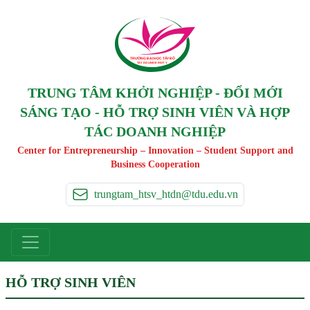
TRƯỜNG ĐẠI HỌC TÂ
Y
 ĐÔ
T
A
Y
 DO UNIVERSIT
Y
TRUNG TÂM KHỞI NGHIỆP - ĐỔI MỚI
SÁNG TẠO - HỖ TRỢ SINH VIÊN VÀ HỢP
TÁC DOANH NGHIỆP
Center for Entrepreneurship – Innovation – Student Support and
Business Cooperation
trungtam_htsv_htdn@tdu.edu.vn
HỖ TRỢ SINH VIÊN