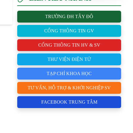
TRƯỜNG ĐH TÂY ĐÔ
CỔNG THÔNG TIN GV
CỔNG THÔNG TIN HV & SV
THƯ VIỆN ĐIỆN TỬ
TẠP CHÍ KHOA HỌC
TƯ VẤN, HỖ TRỢ & KHỞI NGHIỆP SV
FACEBOOK TRUNG TÂM