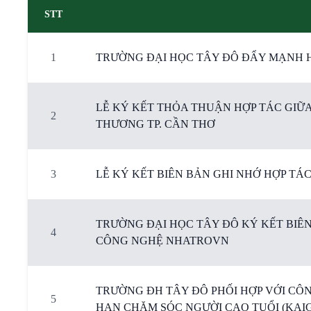
STT
1
TRƯỜNG ĐẠI HỌC TÂY ĐÔ ĐẨY MẠNH H
LỄ KÝ KẾT THỎA THUẬN HỢP TÁC GIỮ
2
THƯƠNG TP. CẦN THƠ
3
LỄ KÝ KẾT BIÊN BẢN GHI NHỚ HỢP TÁ
TRƯỜNG ĐẠI HỌC TÂY ĐÔ KÝ KẾT BIÊN
4
CÔNG NGHỆ NHATROVN
TRƯỜNG ĐH TÂY ĐÔ PHỐI HỢP VỚI CÔ
5
HẠN CHĂM SÓC NGƯỜI CAO TUỔI (KAI