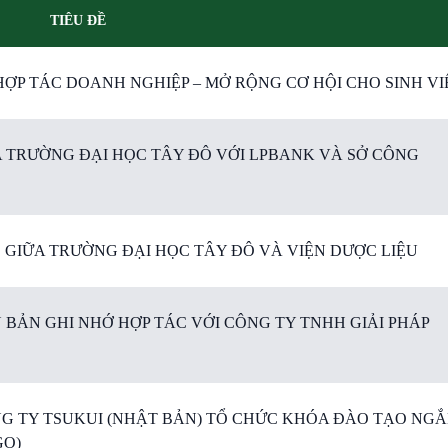
TIÊU ĐỀ
ỢP TÁC DOANH NGHIỆP – MỞ RỘNG CƠ HỘI CHO SINH VI
A TRƯỜNG ĐẠI HỌC TÂY ĐÔ VỚI LPBANK VÀ SỞ CÔNG
C GIỮA TRƯỜNG ĐẠI HỌC TÂY ĐÔ VÀ VIỆN DƯỢC LIỆU
 BẢN GHI NHỚ HỢP TÁC VỚI CÔNG TY TNHH GIẢI PHÁP
NG TY TSUKUI (NHẬT BẢN) TỔ CHỨC KHÓA ĐÀO TẠO NG
GO)