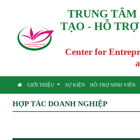
TRUNG TÂM 
TẠO - HỖ TRỢ
TRƯỜNG ĐẠI HỌC TÂ
Y
 ĐÔ
T
A
Y
 DO UNIVERSIT
Y
Center for Entrep
a
GIỚI THIỆU
SỰ KIỆN
HỖ TRỢ SINH VIÊN
HỢP TÁC DOANH NGHIỆP