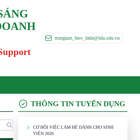
 SÁNG
 DOANH
trungtam_htsv_htdn@tdu.edu.vn
 Support
THÔNG TIN TUYỂN DỤNG
CƠ HỘI VIỆC LÀM HÈ DÀNH CHO SINH
VIÊN 2026