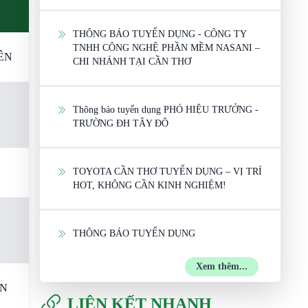
THÔNG BÁO TUYỂN DỤNG - CÔNG TY
TNHH CÔNG NGHỆ PHẦN MỀM NASANI –
ÊN
CHI NHÁNH TẠI CẦN THƠ
Thông báo tuyển dụng PHÓ HIỆU TRƯỞNG -
TRƯỜNG ĐH TÂY ĐÔ
TOYOTA CẦN THƠ TUYỂN DỤNG – VỊ TRÍ
HOT, KHÔNG CẦN KINH NGHIỆM!
THÔNG BÁO TUYỂN DỤNG
Xem thêm...
ẮN
LIÊN KẾT NHANH