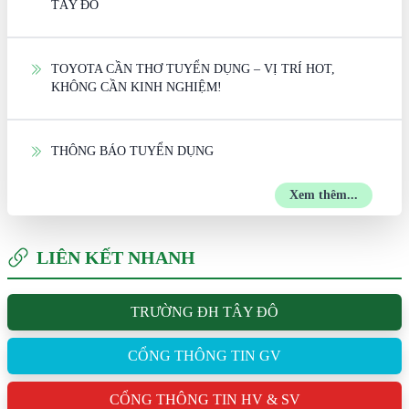
TÂY ĐÔ
TOYOTA CẦN THƠ TUYỂN DỤNG – VỊ TRÍ HOT,
KHÔNG CẦN KINH NGHIỆM!
THÔNG BÁO TUYỂN DỤNG
Xem thêm...
LIÊN KẾT NHANH
TRƯỜNG ĐH TÂY ĐÔ
CỔNG THÔNG TIN GV
CỔNG THÔNG TIN HV & SV