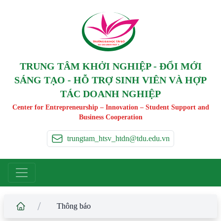
TRƯỜNG ĐẠI HỌC TÂ
Y
 ĐÔ
T
A
Y
 DO UNIVERSIT
Y
TRUNG TÂM KHỞI NGHIỆP - ĐỔI MỚI
SÁNG TẠO - HỖ TRỢ SINH VIÊN VÀ HỢP
TÁC DOANH NGHIỆP
Center for Entrepreneurship – Innovation – Student Support and
Business Cooperation
trungtam_htsv_htdn@tdu.edu.vn
/
Thông báo