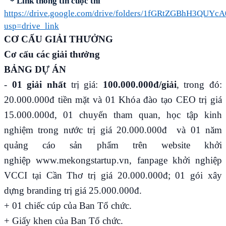
* Link thông tin cuộc thi
https://drive.google.com/drive/folders/1fGRtZGBhH3QU
usp=drive_link
CƠ CẤU GIẢI THƯỞNG
Cơ cấu các giải thưởng
BẢNG DỰ ÁN
-
01 giải nhất
trị giá:
100.000.000đ/giải
, trong đó:
20.000.000đ tiền mặt và 01 Khóa đào tạo CEO trị giá
15.000.000đ, 01 chuyến tham quan, học tập kinh
nghiệm trong nước trị giá 20.000.000đ và 01 năm
quảng cáo sản phẩm trên website khởi
nghiệp
www.mekongstartup.vn
, fanpage khởi nghiệp
VCCI tại Cần Thơ trị giá 20.000.000đ; 01 gói xây
dựng branding trị giá 25.000.000đ.
+ 01 chiếc cúp của Ban Tổ chức.
+ Giấy khen của Ban Tổ chức.