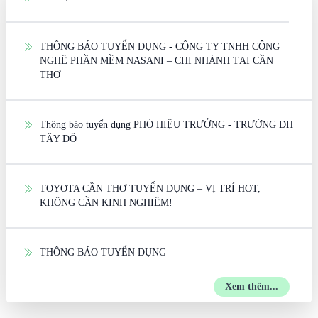
THÔNG BÁO TUYỂN DỤNG - CÔNG TY TNHH CÔNG
NGHỆ PHẦN MỀM NASANI – CHI NHÁNH TẠI CẦN
THƠ
Thông báo tuyển dụng PHÓ HIỆU TRƯỞNG - TRƯỜNG ĐH
TÂY ĐÔ
TOYOTA CẦN THƠ TUYỂN DỤNG – VỊ TRÍ HOT,
KHÔNG CẦN KINH NGHIỆM!
THÔNG BÁO TUYỂN DỤNG
Xem thêm...