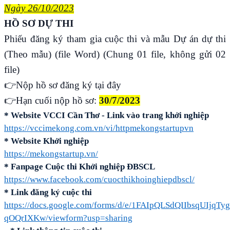
Ngày 26/10/2023
HỒ SƠ DỰ THI
Phiếu đăng ký tham gia cuộc thi và mẫu Dự án dự thi
(
Theo mẫu
) (file Word) (Chung 01 file, không gửi 02
file)
👉
Nộp hồ sơ đăng ký tại đây
👉
Hạn cuối nộp hồ sơ:
30/7/2023
* Website VCCI Cần Thơ - Link vào trang khởi nghiệp
https://vccimekong.com.vn/vi/httpmekongstartupvn
* Website Khởi nghiệp
https://mekongstartup.vn/
* Fanpage Cuộc thi Khởi nghiệp ĐBSCL
https://www.facebook.com/cuocthikhoinghiepdbscl/
* Link đăng ký cuộc thi
https://docs.google.com/forms/d/e/1FAIpQLSdQIIbsqUIjq
qOQrIXKw/viewform?usp=sharing