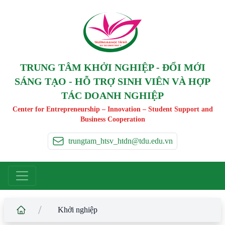
TRƯỜNG ĐẠI HỌC TÂ
Y
 ĐÔ
T
A
Y
 DO UNIVERSIT
Y
TRUNG TÂM KHỞI NGHIỆP - ĐỔI MỚI
SÁNG TẠO - HỖ TRỢ SINH VIÊN VÀ HỢP
TÁC DOANH NGHIỆP
Center for Entrepreneurship – Innovation – Student Support and
Business Cooperation
trungtam_htsv_htdn@tdu.edu.vn
/
Khởi nghiệp