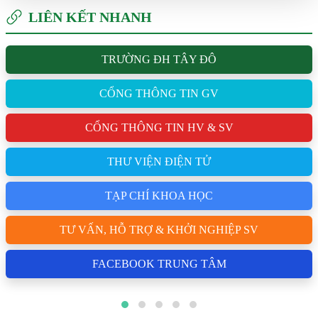
LIÊN KẾT NHANH
TRƯỜNG ĐH TÂY ĐÔ
CỔNG THÔNG TIN GV
CỔNG THÔNG TIN HV & SV
THƯ VIỆN ĐIỆN TỬ
TẠP CHÍ KHOA HỌC
TƯ VẤN, HỖ TRỢ & KHỞI NGHIỆP SV
FACEBOOK TRUNG TÂM