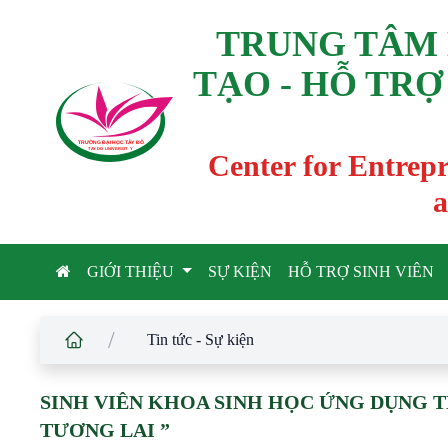
TRUNG TÂM 
TẠO - HỖ TRỢ
TRƯỜNG ĐẠI HỌC TÂ
Y
 ĐÔ
T
A
Y
 DO UNIVERSIT
Y
Center for Entrep
a
GIỚI THIỆU
SỰ KIỆN
HỖ TRỢ SINH VIÊN
/
Tin tức - Sự kiện
SINH VIÊN KHOA SINH HỌC ỨNG DỤNG 
TƯƠNG LAI ”