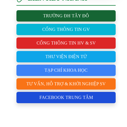
TRƯỜNG ĐH TÂY ĐÔ
CỔNG THÔNG TIN GV
CỔNG THÔNG TIN HV & SV
THƯ VIỆN ĐIỆN TỬ
TẠP CHÍ KHOA HỌC
TƯ VẤN, HỖ TRỢ & KHỞI NGHIỆP SV
FACEBOOK TRUNG TÂM