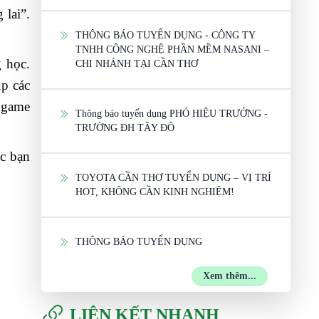
 lai”.
THÔNG BÁO TUYỂN DỤNG - CÔNG TY
TNHH CÔNG NGHỆ PHẦN MỀM NASANI –
g học.
CHI NHÁNH TẠI CẦN THƠ
úp các
i game
Thông báo tuyển dụng PHÓ HIỆU TRƯỞNG -
TRƯỜNG ĐH TÂY ĐÔ
ác bạn
TOYOTA CẦN THƠ TUYỂN DỤNG – VỊ TRÍ
HOT, KHÔNG CẦN KINH NGHIỆM!
THÔNG BÁO TUYỂN DỤNG
Xem thêm...
LIÊN KẾT NHANH