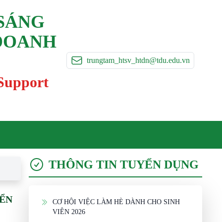
 SÁNG
 DOANH
trungtam_htsv_htdn@tdu.edu.vn
 Support
THÔNG TIN TUYỂN DỤNG
IỂN
CƠ HỘI VIỆC LÀM HÈ DÀNH CHO SINH
VIÊN 2026