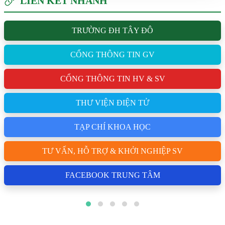
LIÊN KẾT NHANH
TRƯỜNG ĐH TÂY ĐÔ
CỔNG THÔNG TIN GV
CỔNG THÔNG TIN HV & SV
THƯ VIỆN ĐIỆN TỬ
TẠP CHÍ KHOA HỌC
TƯ VẤN, HỖ TRỢ & KHỞI NGHIỆP SV
FACEBOOK TRUNG TÂM