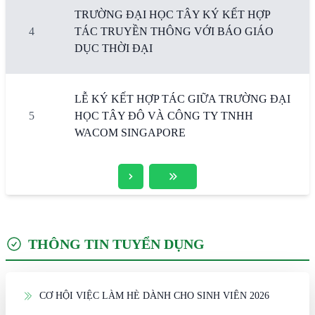
TRƯỜNG ĐẠI HỌC TÂY KÝ KẾT HỢP
4
TÁC TRUYỀN THÔNG VỚI BÁO GIÁO
DỤC THỜI ĐẠI
LỄ KÝ KẾT HỢP TÁC GIỮA TRƯỜNG ĐẠI
5
HỌC TÂY ĐÔ VÀ CÔNG TY TNHH
WACOM SINGAPORE
THÔNG TIN TUYỂN DỤNG
CƠ HỘI VIỆC LÀM HÈ DÀNH CHO SINH VIÊN 2026