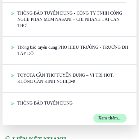
THÔNG BÁO TUYỂN DỤNG - CÔNG TY TNHH CÔNG
NGHỆ PHẦN MỀM NASANI – CHI NHÁNH TẠI CẦN
THƠ
Thông báo tuyển dụng PHÓ HIỆU TRƯỞNG - TRƯỜNG ĐH
TÂY ĐÔ
TOYOTA CẦN THƠ TUYỂN DỤNG – VỊ TRÍ HOT,
KHÔNG CẦN KINH NGHIỆM!
THÔNG BÁO TUYỂN DỤNG
Xem thêm...