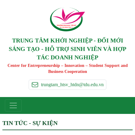
TRƯỜNG ĐẠI HỌC TÂ
Y
 ĐÔ
T
A
Y
 DO UNIVERSIT
Y
TRUNG TÂM KHỞI NGHIỆP - ĐỔI MỚI
SÁNG TẠO - HỖ TRỢ SINH VIÊN VÀ HỢP
TÁC DOANH NGHIỆP
Center for Entrepreneurship – Innovation – Student Support and
Business Cooperation
trungtam_htsv_htdn@tdu.edu.vn
TIN TỨC - SỰ KIỆN