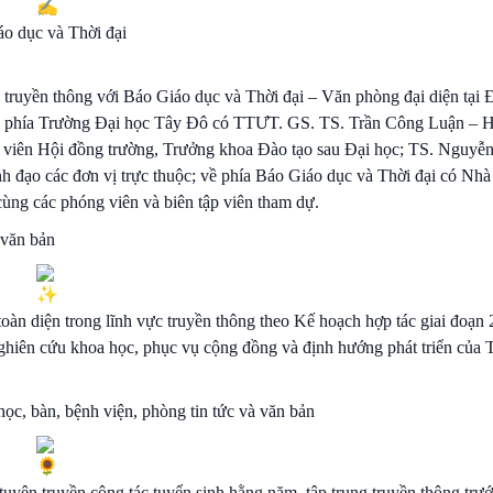
áo dục và Thời đại
 truyền thông với Báo Giáo dục và Thời đại – Văn phòng đại diện tại
 phía Trường Đại học Tây Đô có TTƯT. GS. TS. Trần Công Luận – H
iên Hội đồng trường, Trưởng khoa Đào tạo sau Đại học; TS. Nguyễ
 đạo các đơn vị trực thuộc; về phía Báo Giáo dục và Thời đại có Nhà
ng các phóng viên và biên tập viên tham dự.
 toàn diện trong lĩnh vực truyền thông theo Kế hoạch hợp tác giai đoạn
ghiên cứu khoa học, phục vụ cộng đồng và định hướng phát triển của 
uyên truyền công tác tuyển sinh hằng năm, tập trung truyền thông trướ