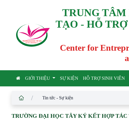
TRUNG TÂM 
TẠO - HỖ TRỢ
TRƯỜNG ĐẠI HỌC TÂ
Y
 ĐÔ
T
A
Y
 DO UNIVERSIT
Y
Center for Entrep
a
GIỚI THIỆU
SỰ KIỆN
HỖ TRỢ SINH VIÊN
/
Tin tức - Sự kiện
TRƯỜNG ĐẠI HỌC TÂY KÝ KẾT HỢP TÁC