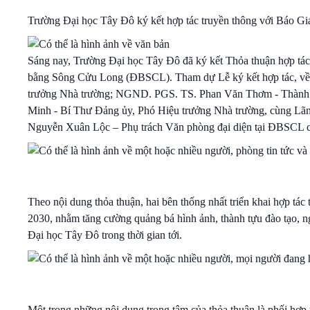
Trường Đại học Tây Đô ký kết hợp tác truyền thông với Báo Gi
Sáng nay, Trường Đại học Tây Đô đã ký kết Thỏa thuận hợp tác
bằng Sông Cửu Long (ĐBSCL). Tham dự Lễ ký kết hợp tác, về
trưởng Nhà trường; NGND. PGS. TS. Phan Văn Thơm - Thành v
Minh - Bí Thư Đảng ủy, Phó Hiệu trưởng Nhà trường, cùng Lãnh
Nguyễn Xuân Lộc – Phụ trách Văn phòng đại diện tại ĐBSCL cù
Theo nội dung thỏa thuận, hai bên thống nhất triển khai hợp tác
2030, nhằm tăng cường quảng bá hình ảnh, thành tựu đào tạo, n
Đại học Tây Đô trong thời gian tới.
Một trong những nội dung trọng tâm của thỏa thuận là phối hợp t