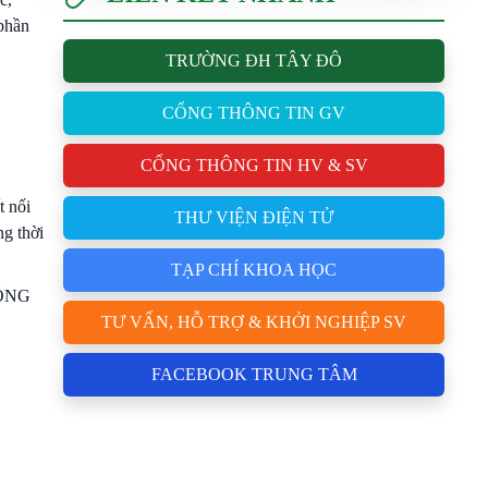
 phần
TRƯỜNG ĐH TÂY ĐÔ
CỔNG THÔNG TIN GV
CỔNG THÔNG TIN HV & SV
t nối
THƯ VIỆN ĐIỆN TỬ
ng thời
TẠP CHÍ KHOA HỌC
TƯ VẤN, HỖ TRỢ & KHỞI NGHIỆP SV
FACEBOOK TRUNG TÂM