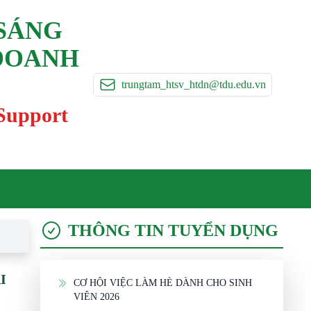
 SÁNG
 DOANH
trungtam_htsv_htdn@tdu.edu.vn
 Support
THÔNG TIN TUYỂN DỤNG
I
CƠ HỘI VIỆC LÀM HÈ DÀNH CHO SINH
VIÊN 2026