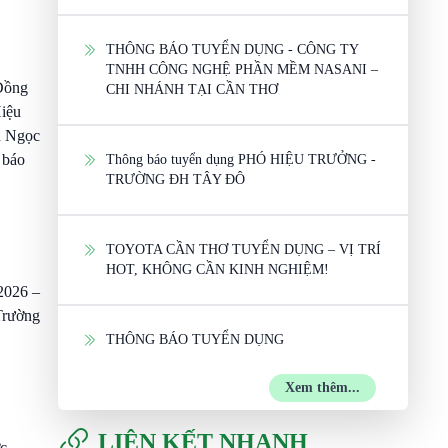
THÔNG BÁO TUYỂN DỤNG - CÔNG TY
TNHH CÔNG NGHỆ PHẦN MỀM NASANI –
 Đồng
CHI NHÁNH TẠI CẦN THƠ
iệu
n Ngọc
 báo
Thông báo tuyển dụng PHÓ HIỆU TRƯỞNG -
TRƯỜNG ĐH TÂY ĐÔ
TOYOTA CẦN THƠ TUYỂN DỤNG – VỊ TRÍ
HOT, KHÔNG CẦN KINH NGHIỆM!
 2026 –
Trường
THÔNG BÁO TUYỂN DỤNG
Xem thêm...
LIÊN KẾT NHANH
c,