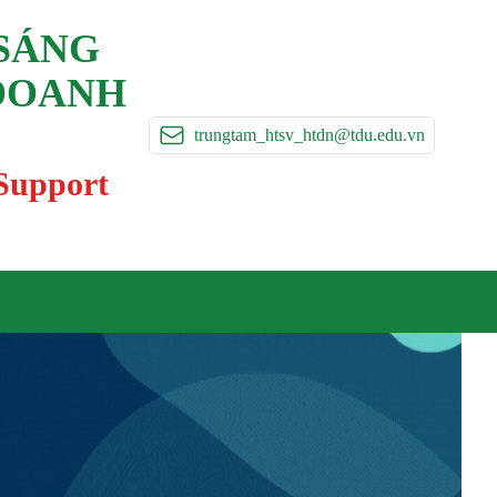
 SÁNG
 DOANH
trungtam_htsv_htdn@tdu.edu.vn
 Support