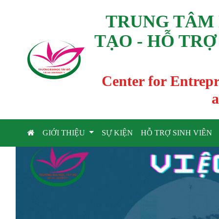
TRUNG TÂM 
TẠO - HỖ TRỢ
TRƯỜNG ĐẠI HỌC TÂ
Y
 ĐÔ
T
A
Y
 DO UNIVERSIT
Y
Center for Entrep
a
GIỚI THIỆU
SỰ KIỆN
HỖ TRỢ SINH VIÊN