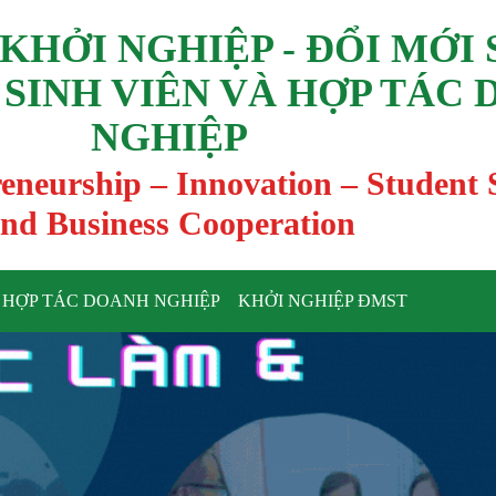
KHỞI NGHIỆP - ĐỔI MỚI
 SINH VIÊN VÀ HỢP TÁC
NGHIỆP
reneurship – Innovation – Student
nd Business Cooperation
HỢP TÁC DOANH NGHIỆP
KHỞI NGHIỆP ĐMST