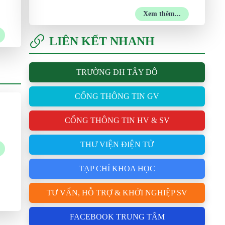
Xem thêm...
LIÊN KẾT NHANH
TRƯỜNG ĐH TÂY ĐÔ
CỔNG THÔNG TIN GV
CỔNG THÔNG TIN HV & SV
THƯ VIỆN ĐIỆN TỬ
TẠP CHÍ KHOA HỌC
TƯ VẤN, HỖ TRỢ & KHỞI NGHIỆP SV
FACEBOOK TRUNG TÂM