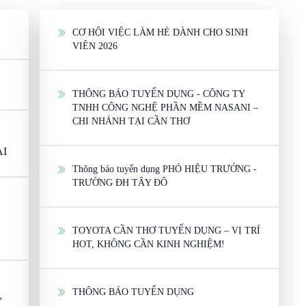
CƠ HỘI VIỆC LÀM HÈ DÀNH CHO SINH
VIÊN 2026
THÔNG BÁO TUYỂN DỤNG - CÔNG TY
TNHH CÔNG NGHỆ PHẦN MỀM NASANI –
CHI NHÁNH TẠI CẦN THƠ
ẠI
Thông báo tuyển dụng PHÓ HIỆU TRƯỞNG -
TRƯỜNG ĐH TÂY ĐÔ
TOYOTA CẦN THƠ TUYỂN DỤNG – VỊ TRÍ
HOT, KHÔNG CẦN KINH NGHIỆM!
THÔNG BÁO TUYỂN DỤNG
Y