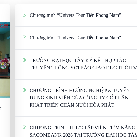
Chương trình “Univers Tour Tiền Phong Nam”
Chương trình “Univers Tour Tiền Phong Nam”
TRƯỜNG ĐẠI HỌC TÂY KÝ KẾT HỢP TÁC
TRUYỀN THÔNG VỚI BÁO GIÁO DỤC THỜI Đ
CHƯƠNG TRÌNH HƯỚNG NGHIỆP & TUYỂN
DỤNG SINH VIÊN CỦA CÔNG TY CỔ PHẦN
PHÁT TRIỂN CHĂN NUÔI HÒA PHÁT
G
CHƯƠNG TRÌNH THỰC TẬP VIÊN TIỀM NĂNG
SACOMBANK 2026 TẠI TRƯỜNG ĐẠI HỌC TÂ