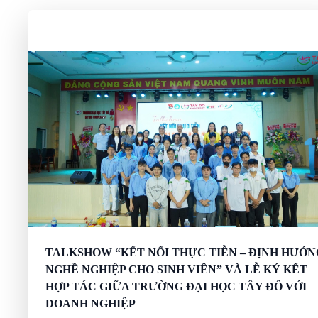
TALKSHOW “KẾT NỐI THỰC TIỄN – ĐỊNH HƯỚN
NGHỀ NGHIỆP CHO SINH VIÊN” VÀ LỄ KÝ KẾT
HỢP TÁC GIỮA TRƯỜNG ĐẠI HỌC TÂY ĐÔ VỚI
DOANH NGHIỆP